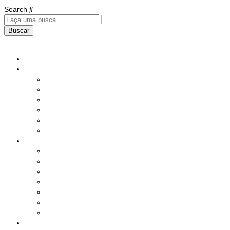
Search
Buscar
Home
Institucional
História
Nossos Compromissos
Estatuto
Diretoria
Responsabilidade Social
Instalações
Benefícios e Serviços
Saúde
Assistência Social
Seguros
Lazer
Produtos
Serviços Diversos
Sorteio Mensal
Ações