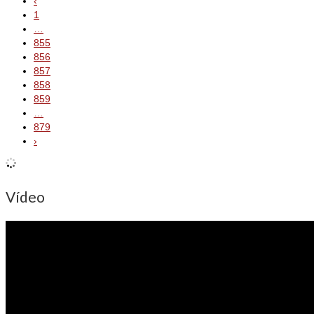
‹
1
…
855
856
857
858
859
…
879
›
Vídeo