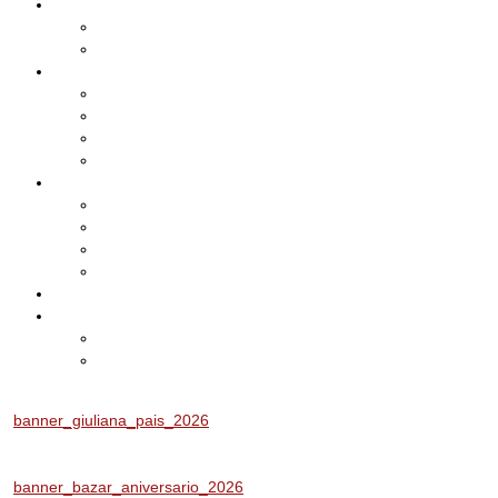
Cadastro
Atualização de Cadastro
Aniversariantes do Mês
Notícias
Leis e Projetos
Jornal ADEPOM
Adepom Newsletter
Revista Adepom
Contato
Fale conosco
Imprensa
Seja um representante
Trabalhe Conosco
Área dos Associados
Associe-se
Solicite uma unidade móvel
Proposta de adesão
banner_giuliana_pais_2026
banner_bazar_aniversario_2026