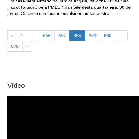
Um casal sequestrado no Jardim Ângela, na Zona Sul de São
Paulo, foi salvo pela PMESP, na noite desta quarta-feira, 30 de
junho. Os cinco criminosos envolvidos no sequestro – ...
‹
1
…
656
657
658
659
660
…
878
›
Vídeo